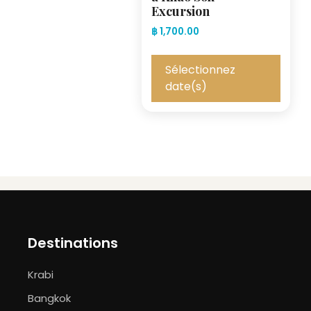
Excursion
฿
1,700.00
Sélectionnez
date(s)
Destinations
Krabi
Bangkok