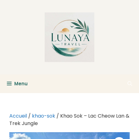
Aller
au
contenu
Menu
Accueil
/
khao-sok
/ Khao Sok – Lac Cheow Lan &
Trek Jungle