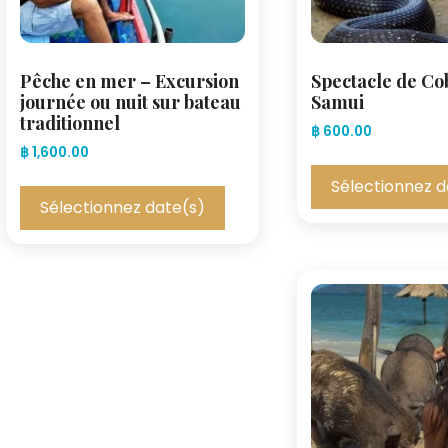
Pêche en mer – Excursion
Spectacle de Co
journée ou nuit sur bateau
Samui
traditionnel
฿
600.00
฿
1,600.00
Sélectionnez d
Sélectionnez date(s)