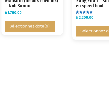
Madsum (île aux cochons)
Nang Yuan – Sn
– Koh Samui
en speed boat
฿
1,700.00
Note
฿
2,200.00
5.00
sur 5
Sélectionnez date(s)
Sélectionnez d