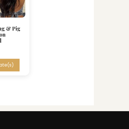
ng & Pig
ion
l
ate(s)