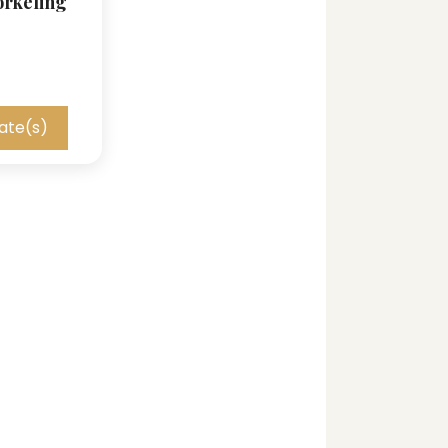
orkeling
ate(s)