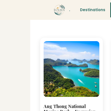
Aller
au
.
Destinations
contenu
Ang Thong National