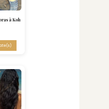
bras à Koh
ate(s)