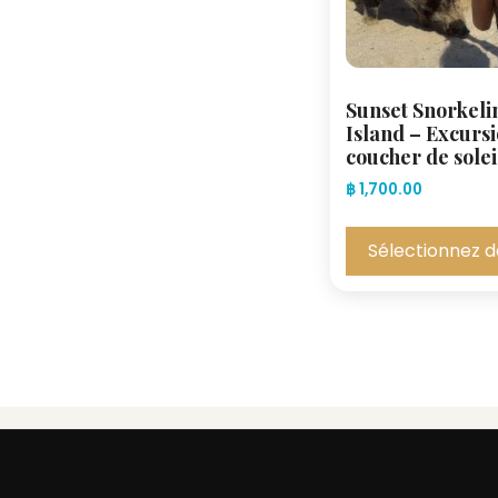
Sunset Snorkeli
Island – Excurs
coucher de solei
฿
1,700.00
Sélectionnez d